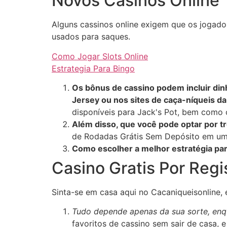
Novos Casinos Online
Alguns cassinos online exigem que os jogado
usados para saques.
Como Jogar Slots Online
Estrategia Para Bingo
Os bônus de cassino podem incluir din
Jersey ou nos sites de caça-níqueis da
disponíveis para Jack's Pot, bem como 
Além disso, que você pode optar por tro
de Rodadas Grátis Sem Depósito em uma 
Como escolher a melhor estratégia para
Casino Gratis Por Regi
Sinta-se em casa aqui no Cacaniqueisonline,
Tudo depende apenas da sua sorte, enq
favoritos de cassino sem sair de casa, 