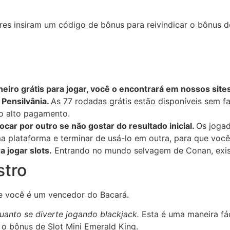
res insiram um código de bônus para reivindicar o bônus
heiro grátis para jogar, você o encontrará em nossos s
 Pensilvânia.
As 77 rodadas grátis estão disponíveis sem f
o alto pagamento.
car por outro se não gostar do resultado inicial.
Os joga
plataforma e terminar de usá-lo em outra, para que você 
 jogar slots.
Entrando no mundo selvagem de Conan, exist
stro
 e você é um vencedor do Bacará.
uanto se diverte jogando blackjack.
Esta é uma maneira fác
e o bônus de Slot Mini Emerald King.