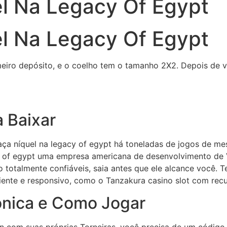
l Na Legacy Of Egypt
l Na Legacy Of Egypt
eiro depósito, e o coelho tem o tamanho 2X2. Depois de ve
a Baixar
aça níquel na legacy of egypt há toneladas de jogos de me
cy of egypt uma empresa americana de desenvolvimento de 
totalmente confiáveis, saia antes que ele alcance você. T
iente e responsivo, como o Tanzakura casino slot com recu
rônica e Como Jogar