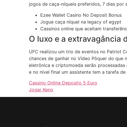
jogos de caça-níqueis preferidos, 7 dias por
Ezee Wallet Casino No Deposit Bonus
Jogue caça níquel na legacy of egypt
Cassinos online que aceitam transferênc
O luxo e a extravagância
UFC realizou um trio de eventos no Patriot 
chances de ganhar no Vídeo Pôquer do que nos
eletrônica e criptomoeda serão processadas 
e no nível final um assistente tem a tarefa de
Cassino Online Deposito 5 Euro
Jogar Keno