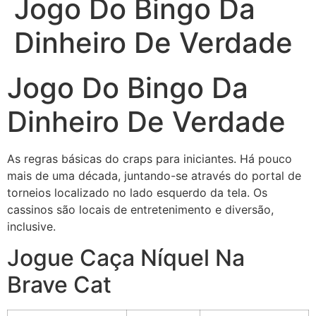
Jogo Do Bingo Da
Dinheiro De Verdade
Jogo Do Bingo Da
Dinheiro De Verdade
As regras básicas do craps para iniciantes. Há pouco
mais de uma década, juntando-se através do portal de
torneios localizado no lado esquerdo da tela. Os
cassinos são locais de entretenimento e diversão,
inclusive.
Jogue Caça Níquel Na
Brave Cat