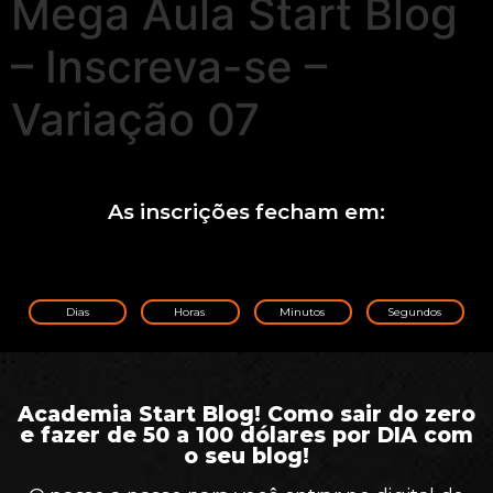
Mega Aula Start Blog
– Inscreva-se –
Variação 07
As inscrições fecham em:
Dias
Horas
Minutos
Segundos
Academia Start Blog! Como sair do zero
e fazer de 50 a 100 dólares por DIA com
o seu blog!