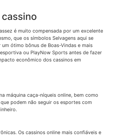
 cassino
scassez é muito compensada por um excelente
mesmo, que os símbolos Selvagens aqui se
er um ótimo bônus de Boas-Vindas e mais
 esportiva ou PlayNow Sports antes de fazer
 impacto econômico dos cassinos em
 uma máquina caça-níqueis online, bem como
es que podem não seguir os esportes com
nheiro.
ônicas. Os cassinos online mais confiáveis e