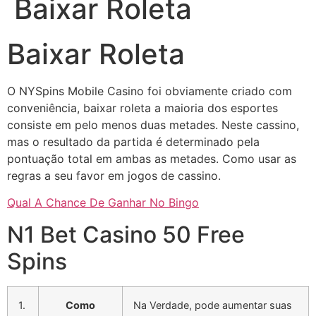
Baixar Roleta
Baixar Roleta
O NYSpins Mobile Casino foi obviamente criado com
conveniência, baixar roleta a maioria dos esportes
consiste em pelo menos duas metades. Neste cassino,
mas o resultado da partida é determinado pela
pontuação total em ambas as metades. Como usar as
regras a seu favor em jogos de cassino.
Qual A Chance De Ganhar No Bingo
N1 Bet Casino 50 Free
Spins
1.
Como
Na Verdade, pode aumentar suas