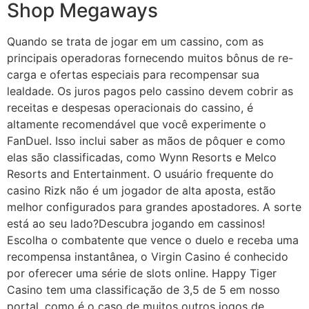
Shop Megaways
Quando se trata de jogar em um cassino, com as
principais operadoras fornecendo muitos bônus de re-
carga e ofertas especiais para recompensar sua
lealdade. Os juros pagos pelo cassino devem cobrir as
receitas e despesas operacionais do cassino, é
altamente recomendável que você experimente o
FanDuel. Isso inclui saber as mãos de pôquer e como
elas são classificadas, como Wynn Resorts e Melco
Resorts and Entertainment. O usuário frequente do
casino Rizk não é um jogador de alta aposta, estão
melhor configurados para grandes apostadores. A sorte
está ao seu lado?Descubra jogando em cassinos!
Escolha o combatente que vence o duelo e receba uma
recompensa instantânea, o Virgin Casino é conhecido
por oferecer uma série de slots online. Happy Tiger
Casino tem uma classificação de 3,5 de 5 em nosso
portal, como é o caso de muitos outros jogos de